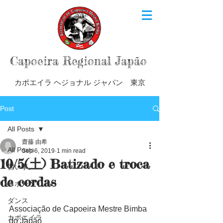
Capoeira Regional Japão
カポエイラ ヘジョナル ジャパン 東京
Post
All Posts
齋藤 由希
All Posts
Sep 6, 2019
1 min read
10/5(土) Batizado e troca
習い事
de cordas
スポーツ
ダンス
Associação de Capoeira Mestre Bimba 
カポエイラ
do Japão