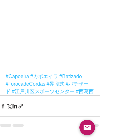
#Capoeira
#カポエイラ
#Batizado
#TorocadeCordas
#昇段式
#バチザー
ド
#江戸川区スポーツセンター
#西葛西