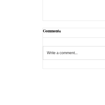
Comments
Write a comment...
8月のオープンホーダのお知
らせ
CONTACT US
E mail:
info.crj@gmail.com
Copyright CAPOEIRA REGIONAL JAP