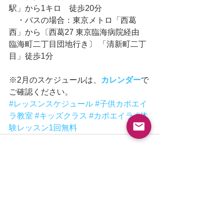
駅」から1キロ　徒歩20分 
　・バスの場合：東京メトロ「西葛
西」から〔西葛27 東京臨海病院経由　
臨海町二丁目団地行き〕 「清新町二丁
目」徒歩1分 
※2月のスケジュールは、
カレンダー
で
ご確認ください。
#レッスンスケジュール
#子供カポエイ
ラ教室
#キッズクラス
#カポエイラ
#体
験レッスン1回無料
See All
Recent Posts