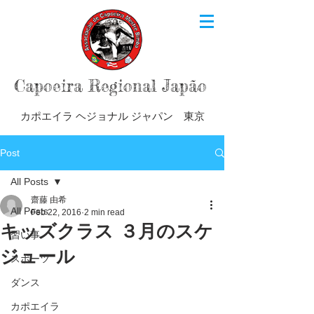
Capoeira Regional Japão
カポエイラ ヘジョナル ジャパン 東京
Post
All Posts
齋藤 由希
All Posts
Feb 22, 2016
2 min read
キッズクラス ３月のスケ
習い事
ジュール
スポーツ
ダンス
カポエイラ