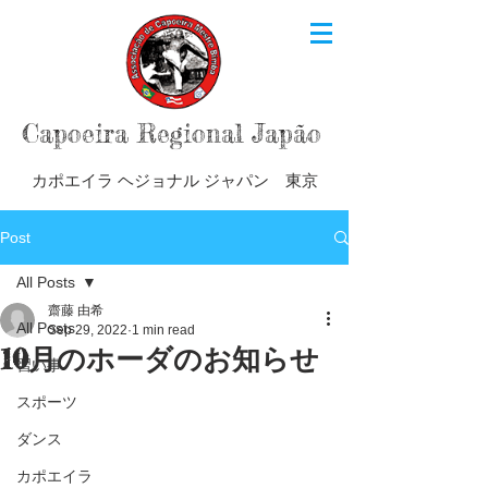
Capoeira Regional Japão
カポエイラ ヘジョナル ジャパン 東京
Post
All Posts
齋藤 由希
All Posts
Sep 29, 2022
1 min read
10月のホーダのお知らせ
習い事
スポーツ
ダンス
カポエイラ