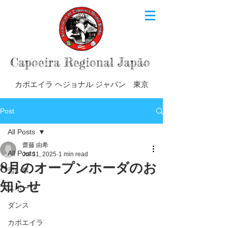
Capoeira Regional Japão
カポエイラ ヘジョナル ジャパン 東京
Post
All Posts
齋藤 由希
All Posts
Jul 31, 2025
1 min read
8月のオープンホーダのお
習い事
知らせ
スポーツ
ダンス
カポエイラ