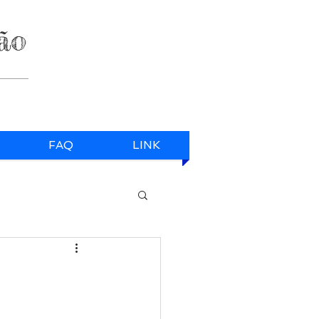
ão
FAQ
LINK