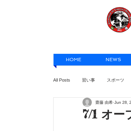
HOME
NEWS
All Posts
習い事
スポーツ
齋藤 由希
Jun 28, 
7/1 