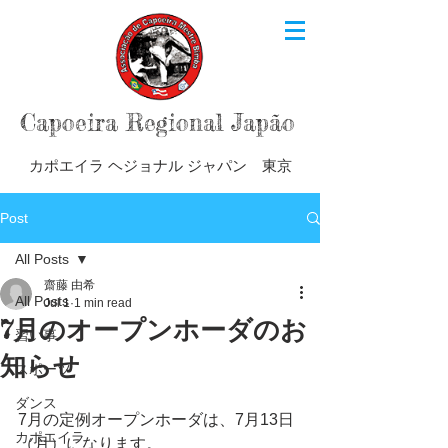
Capoeira Regional Japão
カポエイラ ヘジョナル ジャパン 東京
Post
All Posts
齋藤 由希
All Posts
Jul 1
1 min read
7月のオープンホーダのお
習い事
知らせ
スポーツ
ダンス
7月の定例オープンホーダは、7月13日
カポエイラ
（月）になります。