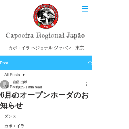
Capoeira Regional Japão
カポエイラ ヘジョナル ジャパン 東京
Post
All Posts
齋藤 由希
All Posts
May 25
1 min read
6月のオープンホーダのお
習い事
知らせ
スポーツ
ダンス
カポエイラ