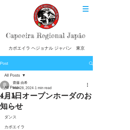
Capoeira Regional Japão
カポエイラ ヘジョナル ジャパン 東京
Post
All Posts
齋藤 由希
All Posts
Mar 28, 2024
1 min read
4月1日オープンホーダのお
習い事
知らせ
スポーツ
ダンス
カポエイラ