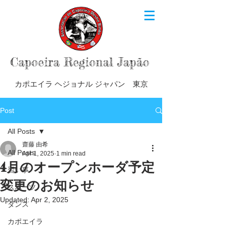
Capoeira Regional Japão
カポエイラ ヘジョナル ジャパン 東京
Post
All Posts
齋藤 由希
All Posts
Apr 1, 2025
1 min read
4月のオープンホーダ予定
習い事
変更のお知らせ
スポーツ
Updated:
Apr 2, 2025
ダンス
カポエイラ