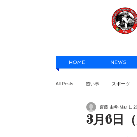
HOME
NEWS
All Posts
習い事
スポーツ
齋藤 由希
Mar 1, 2
3月6日