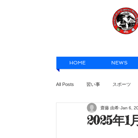
HOME
NEWS
All Posts
習い事
スポーツ
齋藤 由希
Jan 6, 2
2025