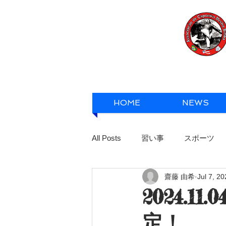
HOME
NEWS
All Posts
習い事
スポーツ
齋藤 由希
Jul 7, 2
2024.1
定！