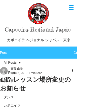
Capoeira Regional Japão
カポエイラ ヘジョナル ジャパン 東京
Post
All Posts
齋藤 由希
All Posts
Apr 16, 2019
1 min read
4/17 レッスン場所変更の
習い事
お知らせ
スポーツ
ダンス
カポエイラ