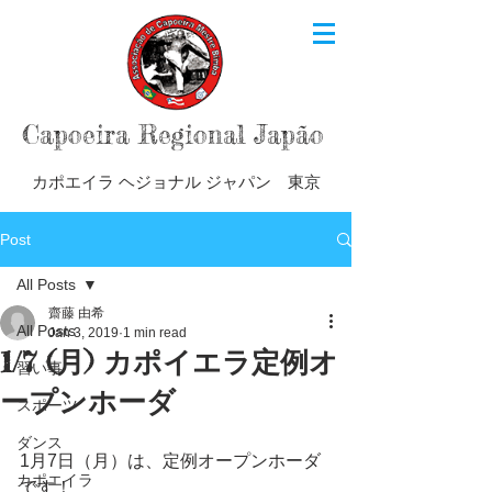
Capoeira Regional Japão
カポエイラ ヘジョナル ジャパン 東京
Post
All Posts
齋藤 由希
All Posts
Jan 3, 2019
1 min read
1/7 (月) カポイエラ定例オ
習い事
ープンホーダ
スポーツ
ダンス
1月7日（月）は、定例オープンホーダ
カポエイラ
です！