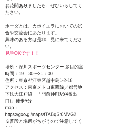
お時間ありましたら、ぜひいらしてく
キッズクラス
ださい。
ホーダとは、カポイエラにおいての試
合や交流会にあたります。
興味のある方は是非、見に来てくださ
い。
見学OKです！！
場所：深川スポーツセンター 多目的室
時間：19：30〜21：00
住所：東京都江東区越中島1-2-18
アクセス：東京メトロ東西線／都営地
下鉄大江戸線　「門前仲町駅(4番出
口)」徒歩5分
map：
https://goo.gl/maps/fTABqSr6MVG2
※普段と場所がちがうので注意してく