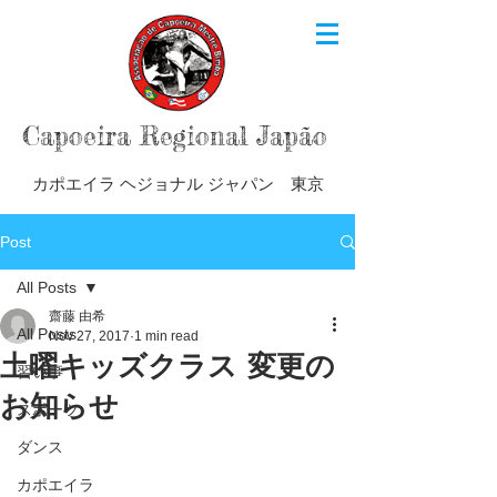
Capoeira Regional Japão
カポエイラ ヘジョナル ジャパン 東京
Post
All Posts
齋藤 由希
All Posts
Nov 27, 2017
1 min read
土曜キッズクラス 変更の
習い事
お知らせ
スポーツ
ダンス
カポエイラ