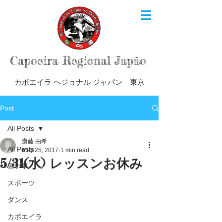
Capoeira Regional Japão
カポエイラ ヘジョナル ジャパン 東京
Post
All Posts
齋藤 由希
All Posts
May 25, 2017
1 min read
5/31(水) レッスンお休み
習い事
スポーツ
ダンス
カポエイラ