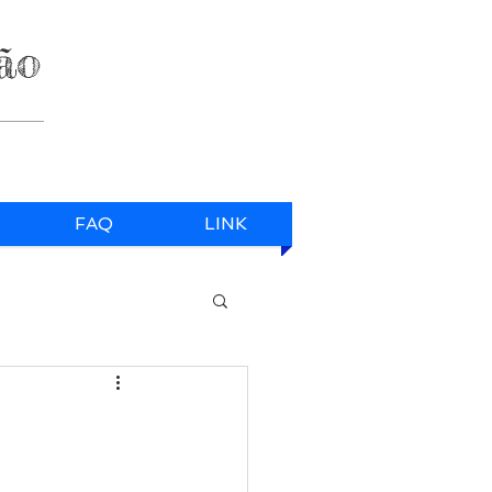
ão
FAQ
LINK