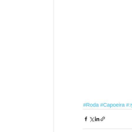
#Roda
#Capoeira
#