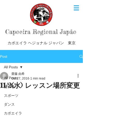
Capoeira Regional Japão
カポエイラ ヘジョナル ジャパン 東京
Post
All Posts
齋藤 由希
All Posts
Oct 27, 2016
1 min read
11/2(水) レッスン場所変更
習い事
スポーツ
ダンス
カポエイラ