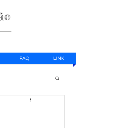
ão
FAQ
LINK