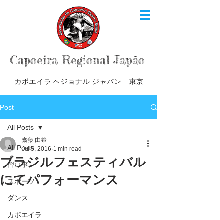
Capoeira Regional Japão
カポエイラ ヘジョナル ジャパン 東京
Post
All Posts
齋藤 由希
All Posts
Jul 5, 2016
1 min read
ブラジルフェスティバル
習い事
にてパフォーマンス
スポーツ
ダンス
カポエイラ