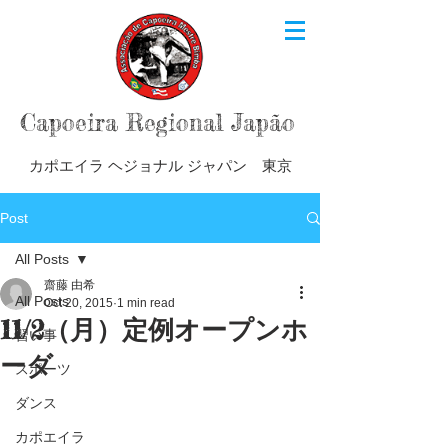
Capoeira Regional Japão
カポエイラ ヘジョナル ジャパン 東京
Post
All Posts
齋藤 由希
All Posts
Oct 20, 2015
1 min read
11/2（月）定例オープンホ
習い事
ーダ
スポーツ
ダンス
カポエイラ