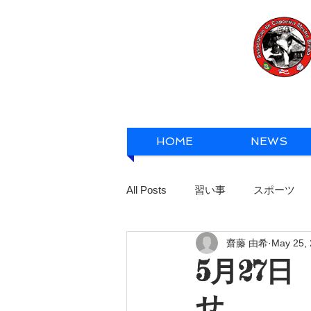
HOME
NEWS
All Posts
習い事
スポーツ
齋藤 由希
May 25,
5月27
せ