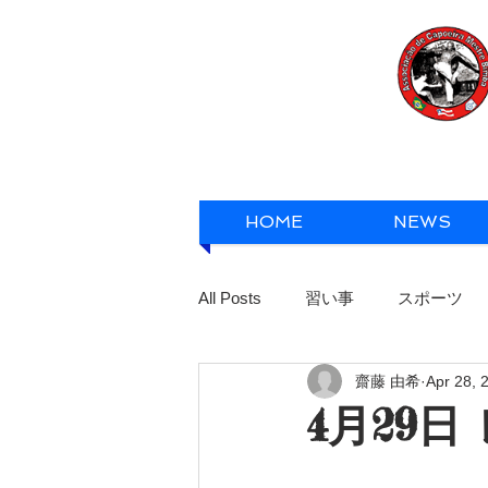
HOME
NEWS
All Posts
習い事
スポーツ
齋藤 由希
Apr 28, 
4月29