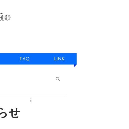
ão
FAQ
LINK
らせ