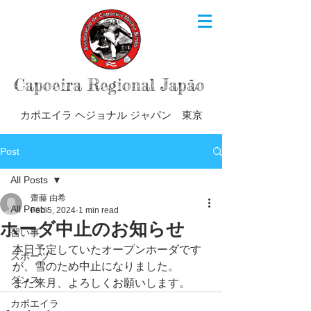
Capoeira Regional Japão
カポエイラ ヘジョナル ジャパン 東京
Post
All Posts
齋藤 由希
All Posts
Feb 5, 2024
1 min read
ホーダ中止のお知らせ
習い事
本日予定していたオープンホーダです
スポーツ
が、雪のため中止になりました。
ダンス
また来月、よろしくお願いします。
カポエイラ